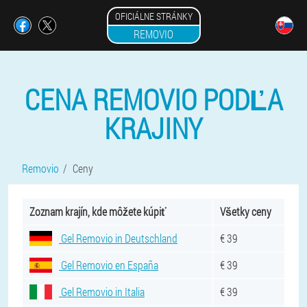
OFICIÁLNE STRÁNKY
REMOVIO
CENA REMOVIO PODĽA
KRAJINY
Removio
Ceny
Zoznam krajín, kde môžete kúpiť
Všetky ceny
Gel Removio in Deutschland
€ 39
Gel Removio en España
€ 39
Gel Removio in Italia
€ 39