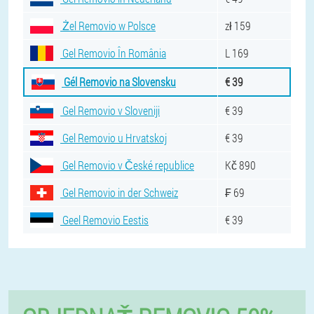
Żel Removio w Polsce
zł 159
Gel Removio În România
L 169
Gél Removio na Slovensku
€ 39
Gel Removio v Sloveniji
€ 39
Gel Removio u Hrvatskoj
€ 39
Gel Removio v České republice
Kč 890
Gel Removio in der Schweiz
₣ 69
Geel Removio Eestis
€ 39