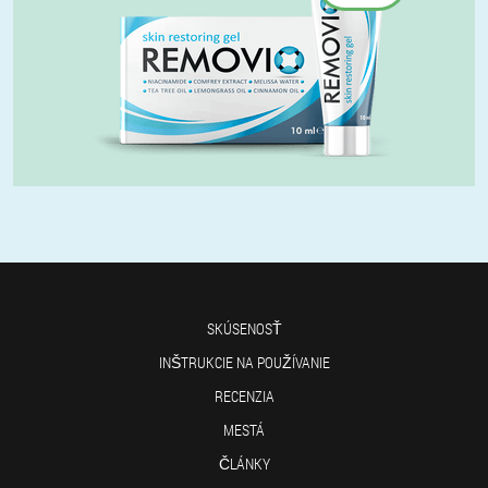
SKÚSENOSŤ
INŠTRUKCIE NA POUŽÍVANIE
RECENZIA
MESTÁ
ČLÁNKY