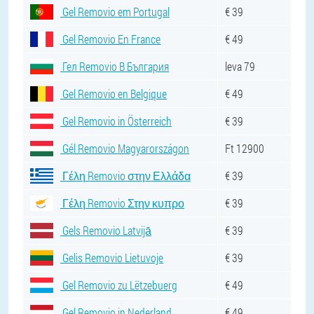
Gel Removio em Portugal
€ 39
Gel Removio En France
€ 49
Гел Removio В България
leva 79
Gel Removio en Belgique
€ 49
Gel Removio in Österreich
€ 39
Gél Removio Magyarországon
Ft 12900
Γέλη Removio στην Ελλάδα
€ 39
Γέλη Removio Στην κυπρο
€ 39
Gels Removio Latvijā
€ 39
Gelis Removio Lietuvoje
€ 39
Gel Removio zu Lëtzebuerg
€ 49
Gel Removio in Nederland
€ 49